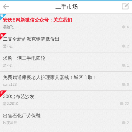
二手市场
安庆E网新微信公众号：关注我们
易随飞
6
二支全新的派克钢笔低价出
爱不起
2
求购一辆二手电四轮
爱不起
1
免费赠送瘫痪老人护理家具器械！城区自取！
xujia123
0
300出布艺沙发
清风2010
22
出售石化厂劳保鞋
昨夜星辰
2