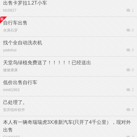
出售卡罗拉1.2T小车
hlc0827
1
自行车出售
水滴石穿
0
找个全自动洗衣机
yadohui
0
天堂鸟绿植免费送了！！！！！已经送出
健健康康
0
低价出售自行车
mmll1963
2
己处理了。
安庆纽科软件
0
本人有一辆奇瑞瑞虎3X准新汽车(只开了4千公里），现对外
出售