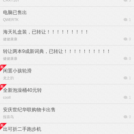
CHXY107
3
电脑已售出
QWERTK
1
海天礼盒装，已转让！！！！！！！！！
健健康康
0
转让两本9成新词典，已转让！！！！！！！！！！
健健康康
0
闲置小孩轮滑
龙之韵
1
全新泡澡桶40元转
cooll
1
安庆世纪华联购物卡出售
报喜鸟
0
出可折二手跑步机