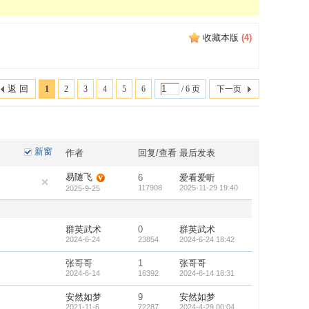
收藏本版
(
4
)
返 回
1
2
3
4
5
6
/ 6 页
下一页
新窗
作者
回复/查看
最后发表
易随飞
6
爱看爱听
117908
2025-11-29 19:40
2025-9-25
群英武术
0
群英武术
2024-6-24
23854
2024-6-24 18:42
张哥哥
1
张哥哥
2024-6-14
16392
2024-6-14 18:31
安然如梦
9
安然如梦
2021-11-6
72287
2024-4-29 00:04