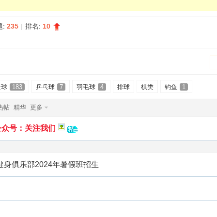
题:
235
|
排名:
10
篮球
183
乒乓球
7
羽毛球
4
排球
棋类
钓鱼
1
热帖
精华
更多
公众号：关注我们
身俱乐部2024年暑假班招生