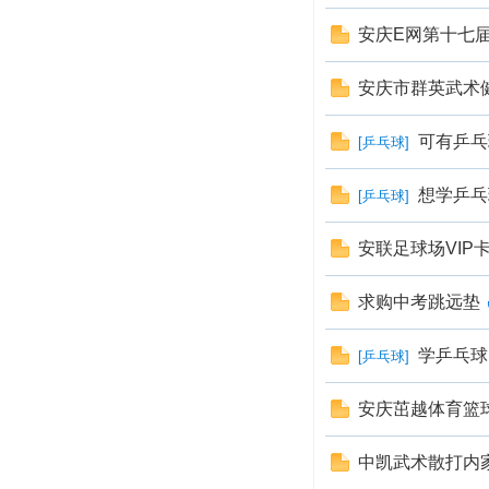
安庆E网第十七届
安庆市群英武术
可有乒乓
[
乒乓球
]
想学乒乓
[
乒乓球
]
安联足球场VIP
求购中考跳远垫
学乒乓球
[
乒乓球
]
安庆茁越体育篮
中凯武术散打内