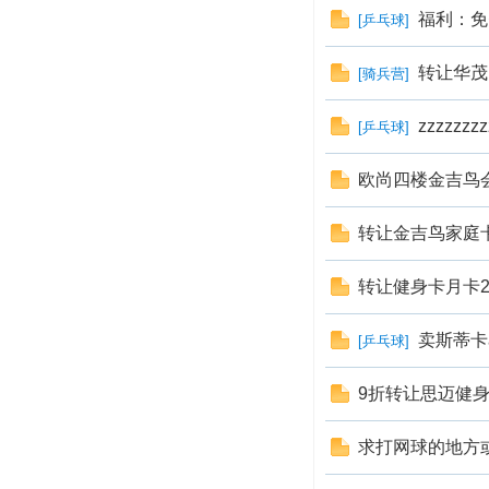
福利：免
[
乒乓球
]
转让华茂
[
骑兵营
]
zzzzzzzz
[
乒乓球
]
欧尚四楼金吉鸟
转让金吉鸟家庭卡
转让健身卡月卡25
卖斯蒂卡
[
乒乓球
]
9折转让思迈健
求打网球的地方