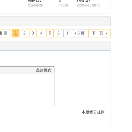
zdm147
0
zdm147
2020-8-26
75518
2020-8-26 08:45
返 回
1
2
3
4
5
6
/ 6 页
下一页
高级模式
本版积分规则