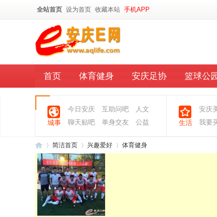
全站首页
设为首页
收藏本站
手机APP
首页
体育健身
安庆足协
篮球公
今日安庆
互助问吧
人文
安庆
聊天贴吧
单身交友
公益
我要
城事
生活
简洁首页
兴趣爱好
体育健身
安
»
›
›