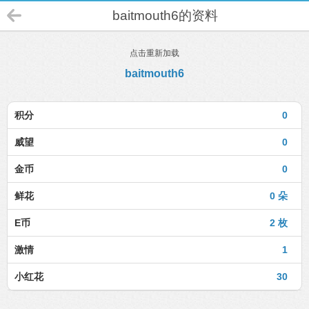
baitmouth6的资料
点击重新加载
baitmouth6
积分
0
威望
0
金币
0
鲜花
0 朵
E币
2 枚
激情
1
小红花
30