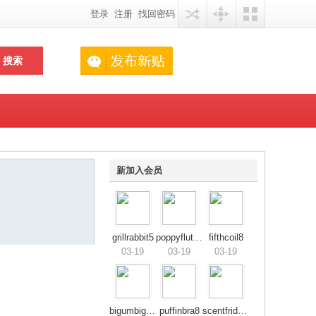
登录
注册
找回密码
搜索
新加入会员
grillrabbit5
poppyflute8
fifthcoil8
03-19
03-19
03-19
bigumbigum6
puffinbra8
scentfriday1