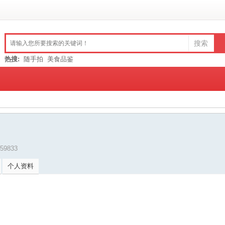
搜索
热搜:
随手拍
美食品鉴
559833
个人资料