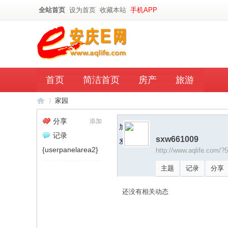
全站首页
设为首页
收藏本站
手机APP
首页
简洁首页
房产
旅游
家园
分享
添加
加为好友
记录
sxw661009
发送消息
安
›
{userpanelarea2}
http://www.aqlife.com/?
主题
记录
分享
还没有相关动态