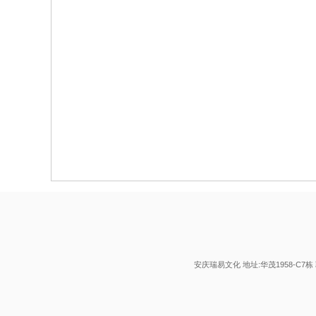
庆
E
安庆瑞易文化 地址:华茂1958-C7栋 联系
网