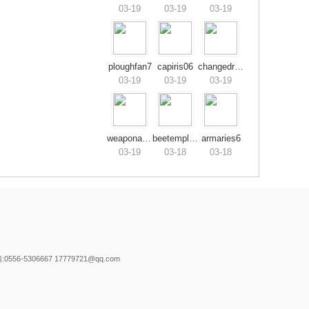
03-19
03-19
03-19
ploughfan7
capiris06
changedrive0
03-19
03-19
03-19
weaponactive2
beetemple76
armaries6
03-19
03-18
03-18
-5306667 17779721@qq.com