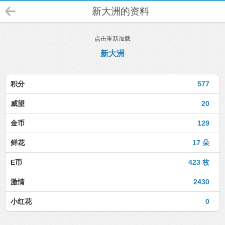
新大洲的资料
点击重新加载
新大洲
积分
577
威望
20
金币
129
鲜花
17 朵
E币
423 枚
激情
2430
小红花
0